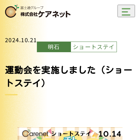
メ
ニ
ュ
2024.10.21
ー
開
明石
ショートステイ
閉
運動会を実施しました（ショー
トステイ）