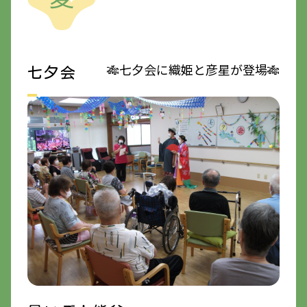
🎋七夕会に織姫と彦星が登場🎋
七夕会